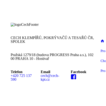
CECH KLEMPÍŘŮ, POKRÝVAČŮ A TESAŘŮ ČR,
SPOLEK
Pro
Pražská 1279/18 (budova PROGRESS Praha a.s.), 102
00 PRAHA 10 - Hostivař
Chc
Pro
Telefon
Email
Facebook
+420 725 137
cech@cech-
590
kpt.cz
MEDIÁLNÍ PARTN