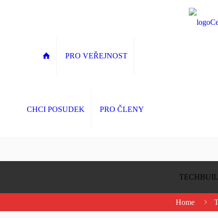
PRO VEŘEJNOST
CHCI POSUDEK
PRO ČLENY
TECHBUIL
Home
T