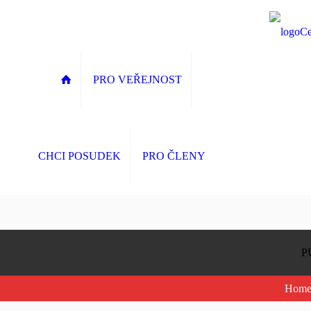
PRO VEŘEJNOST
CHCI POSUDEK
PRO ČLENY
P
Hom