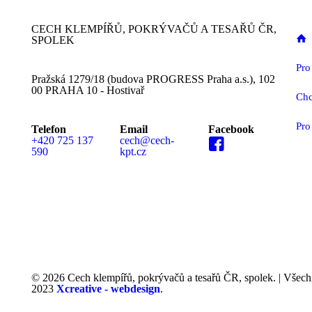
CECH KLEMPÍŘŮ, POKRÝVAČŮ A TESAŘŮ ČR,
SPOLEK
Pro
Pražská 1279/18 (budova PROGRESS Praha a.s.), 102
00 PRAHA 10 - Hostivař
Chc
Pro
Telefon
Email
Facebook
+420 725 137
cech@cech-
590
kpt.cz
MEDIÁLNÍ PARTN
© 2026 Cech klempířů, pokrývačů a tesařů ČR, spolek. | Všech
2023
Xcreative - webdesign
.