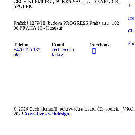
CECH KLEMPÍŘŮ, POKRÝVAČŮ A TESAŘŮ ČR,
SPOLEK
Pro
Pražská 1279/18 (budova PROGRESS Praha a.s.), 102
00 PRAHA 10 - Hostivař
Chc
Pro
Telefon
Email
Facebook
+420 725 137
cech@cech-
590
kpt.cz
MEDIÁLNÍ PARTN
© 2026 Cech klempířů, pokrývačů a tesařů ČR, spolek. | Všech
2023
Xcreative - webdesign
.