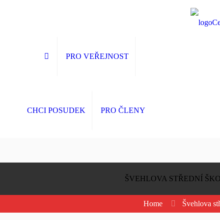
PRO VEŘEJNOST
CHCI POSUDEK
PRO ČLENY
ŠVEHLOVA STŘEDNÍ ŠK
Home
Švehlova st