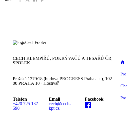
CECH KLEMPÍŘŮ, POKRÝVAČŮ A TESAŘŮ ČR,
SPOLEK
Pro
Pražská 1279/18 (budova PROGRESS Praha a.s.), 102
00 PRAHA 10 - Hostivař
Chc
Pro
Telefon
Email
Facebook
+420 725 137
cech@cech-
590
kpt.cz