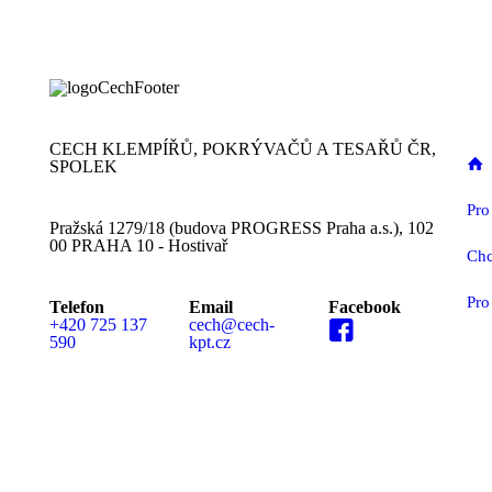
CECH KLEMPÍŘŮ, POKRÝVAČŮ A TESAŘŮ ČR,
SPOLEK
Pro
Pražská 1279/18 (budova PROGRESS Praha a.s.), 102
00 PRAHA 10 - Hostivař
Chc
Pro
Telefon
Email
Facebook
+420 725 137
cech@cech-
590
kpt.cz
MEDIÁLNÍ PARTN