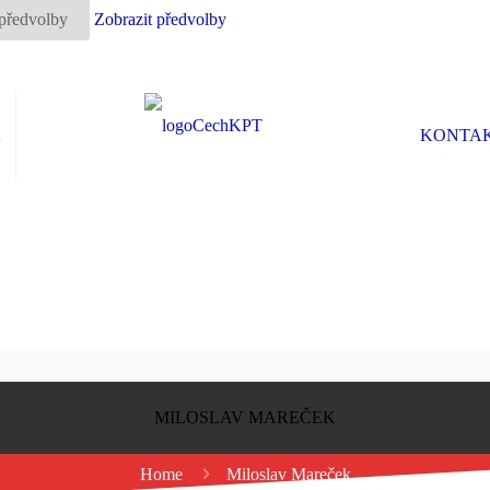
 předvolby
Zobrazit předvolby
K
KONTA
MILOSLAV MAREČEK
Home
Miloslav Mareček