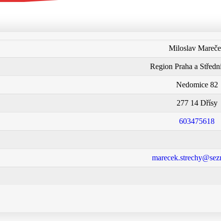
Miloslav Mareč
Region Praha a Středn
Nedomice 82
277 14 Dřísy
603475618
marecek.strechy@sez