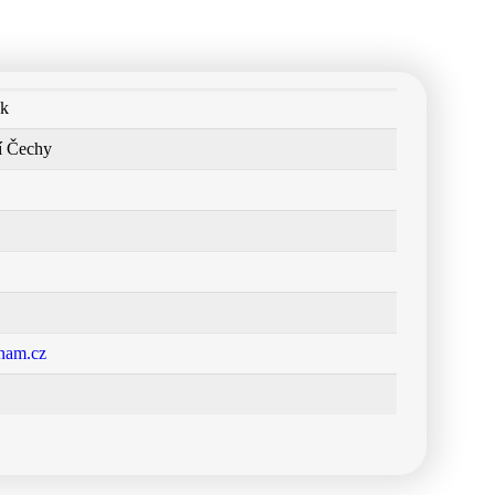
ek
í Čechy
nam.cz