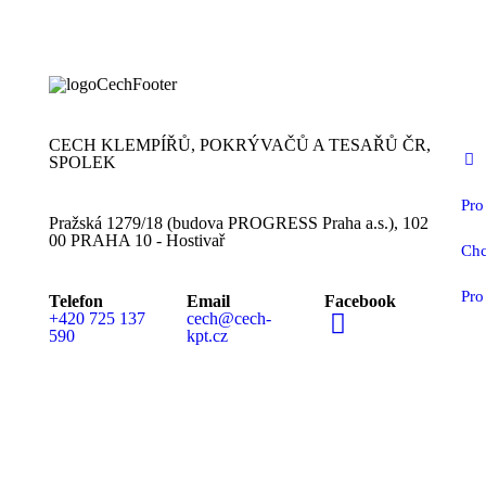
CECH KLEMPÍŘŮ, POKRÝVAČŮ A TESAŘŮ ČR,
SPOLEK
Pro
Pražská 1279/18 (budova PROGRESS Praha a.s.), 102
00 PRAHA 10 - Hostivař
Chc
Pro
Telefon
Email
Facebook
+420 725 137
cech@cech-
590
kpt.cz
MEDIÁLNÍ PARTN