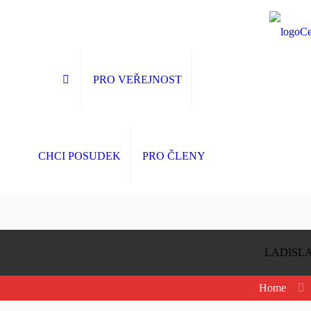
PRO VEŘEJNOST
CHCI POSUDEK
PRO ČLENY
LADISL
Home