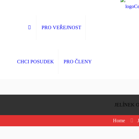
PRO VEŘEJNOST
CHCI POSUDEK
PRO ČLENY
JELÍNEK 
Home