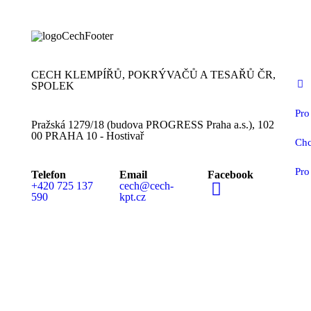
CECH KLEMPÍŘŮ, POKRÝVAČŮ A TESAŘŮ ČR,
SPOLEK
Pro
Pražská 1279/18 (budova PROGRESS Praha a.s.), 102
00 PRAHA 10 - Hostivař
Chc
Pro
Telefon
Email
Facebook
+420 725 137
cech@cech-
590
kpt.cz
MEDIÁLNÍ PARTN