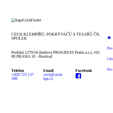
CECH KLEMPÍŘŮ, POKRÝVAČŮ A TESAŘŮ ČR,
SPOLEK
Pro
Pražská 1279/18 (budova PROGRESS Praha a.s.), 102
00 PRAHA 10 - Hostivař
Chc
Pro
Telefon
Email
Facebook
+420 725 137
cech@cech-
590
kpt.cz
MEDIÁLNÍ PARTN