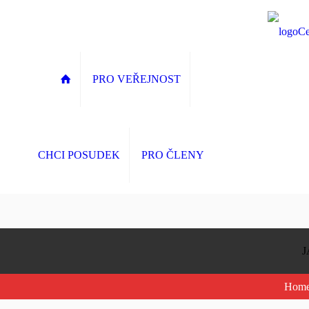
PRO VEŘEJNOST
CHCI POSUDEK
PRO ČLENY
J
Hom