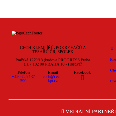
CECH KLEMPÍŘŮ, POKRÝVAČŮ A
TESAŘŮ ČR, SPOLEK
Pro
Pražská 1279/18 (budova PROGRESS Praha
a.s.), 102 00 PRAHA 10 - Hostivař
Chc
Telefon
Email
Facebook
+420 725 137
cech@cech-
590
kpt.cz
Pro
MEDIÁLNÍ PARTNEŘI