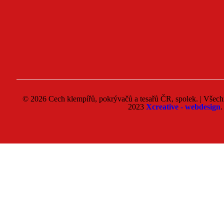
© 2026 Cech klempířů, pokrývačů a tesařů ČR, spolek. | Všech
2023
Xcreative - webdesign
.