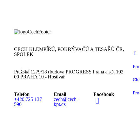
CECH KLEMPÍŘŮ, POKRÝVAČŮ A TESAŘŮ ČR,
SPOLEK
Pro
Pražská 1279/18 (budova PROGRESS Praha a.s.), 102
00 PRAHA 10 - Hostivař
Chc
Pro
Telefon
Email
Facebook
+420 725 137
cech@cech-
590
kpt.cz
MEDIÁLNÍ PARTN