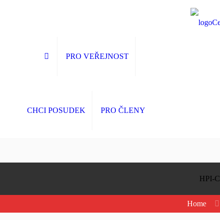
PRO VEŘEJNOST
CHCI POSUDEK
PRO ČLENY
HPI-C
Home