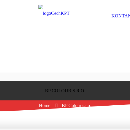
K
KONTA
BP COLOUR S.R.O.
Home
BP Colour s.r.o.