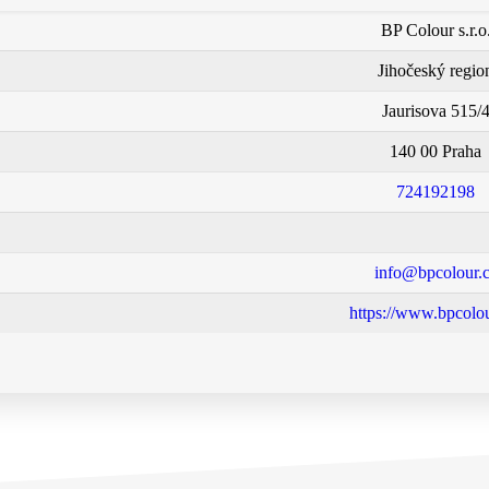
BP Colour s.r.o
Jihočeský regio
Jaurisova 515/
140 00 Praha
724192198
info@bpcolour.
https://www.bpcolou