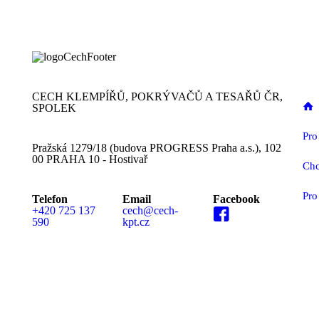
CECH KLEMPÍŘŮ, POKRÝVAČŮ A TESAŘŮ ČR,
SPOLEK
Pro
Pražská 1279/18 (budova PROGRESS Praha a.s.), 102
00 PRAHA 10 - Hostivař
Chc
Pro
Telefon
Email
Facebook
+420 725 137
cech@cech-
590
kpt.cz
MEDIÁLNÍ PARTN