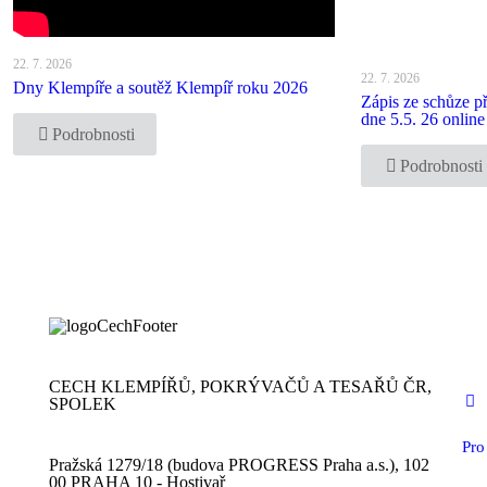
22. 7. 2026
22. 7. 2026
Dny Klempíře a soutěž Klempíř roku 2026
Zápis ze schůze 
dne 5.5. 26 online
Podrobnosti
Podrobnosti
CECH KLEMPÍŘŮ, POKRÝVAČŮ A TESAŘŮ ČR,
SPOLEK
Pro
Pražská 1279/18 (budova PROGRESS Praha a.s.), 102
00 PRAHA 10 - Hostivař