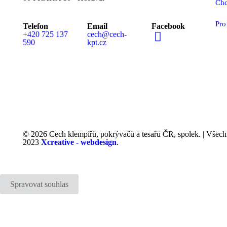
Chc
Pro
Telefon
Email
Facebook
+420 725 137
cech@cech-
590
kpt.cz
MEDIÁLNÍ PARTN
© 2026 Cech klempířů, pokrývačů a tesařů ČR, spolek. | Všech
2023
Xcreative - webdesign
.
Spravovat souhlas