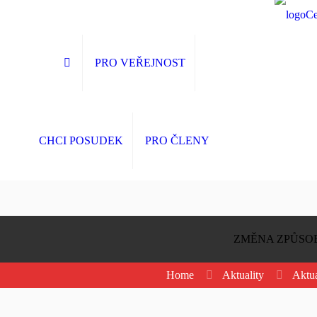
PRO VEŘEJNOST
CHCI POSUDEK
PRO ČLENY
ZMĚNA ZPŮSOB
Home
Aktuality
Aktua